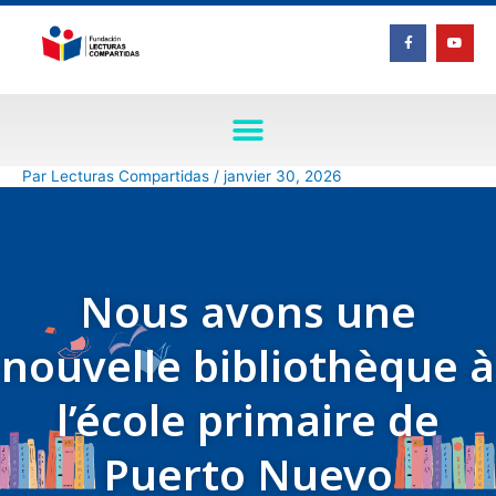
Aller
F
Y
au
a
o
c
u
contenu
e
t
b
u
o
b
o
e
k
-
f
Par
Lecturas Compartidas
/
janvier 30, 2026
Nous avons une
nouvelle bibliothèque à
l’école primaire de
Puerto Nuevo