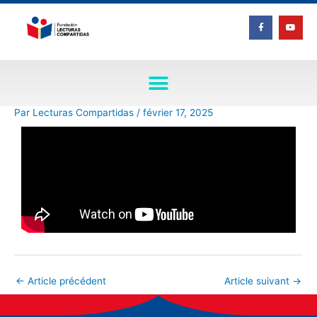
Aller
F
Y
au
a
o
c
u
contenu
e
t
b
u
o
b
o
e
k
-
f
Par
Lecturas Compartidas
/
février 17, 2025
←
Article précédent
Article suivant
→