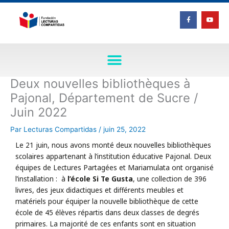
Aller
F
Y
au
a
o
c
u
contenu
e
t
b
u
o
b
o
e
k
-
f
Deux nouvelles bibliothèques à
Pajonal, Département de Sucre /
Juin 2022
Par
Lecturas Compartidas
/
juin 25, 2022
Le 21 juin, nous avons monté deux nouvelles bibliothèques
scolaires appartenant à l’institution éducative Pajonal. Deux
équipes de Lectures Partagées et Mariamulata ont organisé
l’installation : à
l’école Si Te Gusta
, une collection de 396
livres, des jeux didactiques et différents meubles et
matériels pour équiper la nouvelle bibliothèque de cette
école de 45 élèves répartis dans deux classes de degrés
primaires. La majorité de ces enfants sont en situation